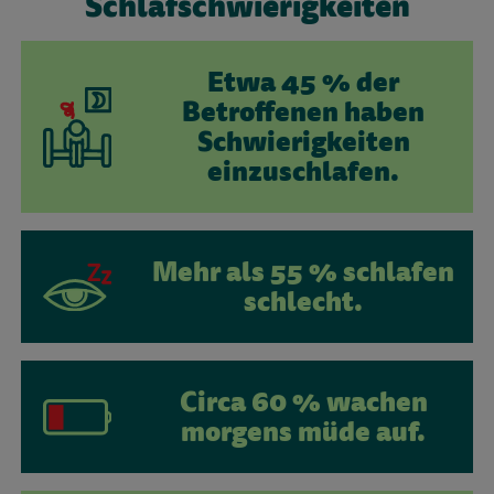
Schlafschwierigkeiten
Etwa 45 % der
Betroffenen haben
Schwierigkeiten
einzuschlafen.
Mehr als 55 % schlafen
schlecht.
Circa 60 % wachen
morgens müde auf.