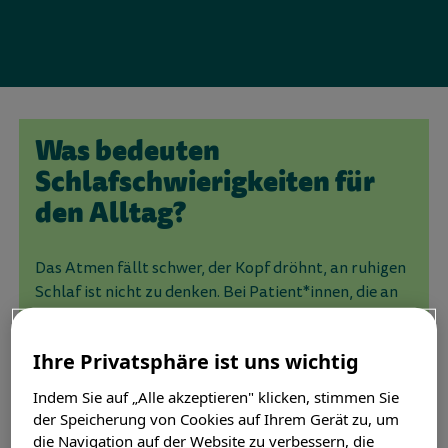
Was bedeuten
Schlafschwierigkeiten für
den Alltag?
Das Atmen fällt schwer, der Kopf dröhnt, an ruhigen
Schlaf ist nicht zu denken. Bei Patient*innen, die an
chronischer Rhinosinusitis mit Nasenpolypen leiden,
treten häufig auch Beschwerden wie
Ihre Privatsphäre ist uns wichtig
Schlafschwierigkeiten, begleitet von Schnarchen
und Kurzatmigkeit, auf. Müdigkeit oder ein Gefühl
Indem Sie auf „Alle akzeptieren" klicken, stimmen Sie
der Benommenheit können die Folge sein. Im Alltag
der Speicherung von Cookies auf Ihrem Gerät zu, um
fällt die Konzentration schwer; Denken und
die Navigation auf der Website zu verbessern, die