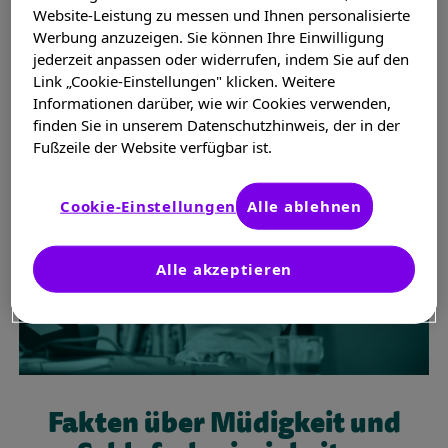
Wahrnehmung können beeinträchtigt sein. Auch die
Website-Leistung zu messen und Ihnen personalisierte
Psyche leidet – oft bis hin zu einer Depression.
Werbung anzuzeigen. Sie können Ihre Einwilligung
jederzeit anpassen oder widerrufen, indem Sie auf den
Link „Cookie-Einstellungen" klicken. Weitere
Informationen darüber, wie wir Cookies verwenden,
finden Sie in unserem Datenschutzhinweis, der in der
Fußzeile der Website verfügbar ist.
Cookie-Einstellungen
Alle ablehnen
Alle akzeptieren
Fakten über Müdigkeit und